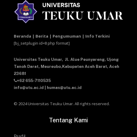
Beranda | Berita | Pengumuman | Info Terkini
[bj_setplugin id=8 php format]
Universitas Teuku Umar,
Jl. Alue Peunyareng, Ujong
Tanoh Darat,
Meureubo,Kabupaten Aceh Barat,
Aceh
23681
+62 655-7110535
info@utu.ac.id
|
humas@utu.ac.id
© 2024 Universitas Teuku Umar. All rights reserved.
Tentang Kami
Profil