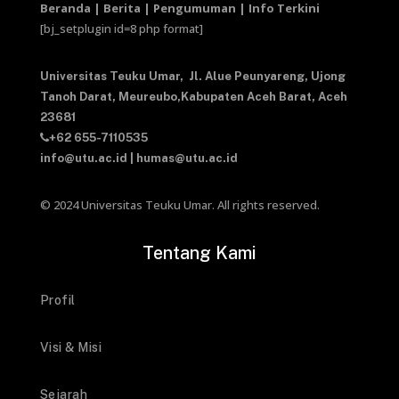
Beranda | Berita | Pengumuman | Info Terkini
[bj_setplugin id=8 php format]
Universitas Teuku Umar,
Jl. Alue Peunyareng, Ujong
Tanoh Darat,
Meureubo,Kabupaten Aceh Barat,
Aceh
23681
+62 655-7110535
info@utu.ac.id
|
humas@utu.ac.id
© 2024 Universitas Teuku Umar. All rights reserved.
Tentang Kami
Profil
Visi & Misi
Sejarah