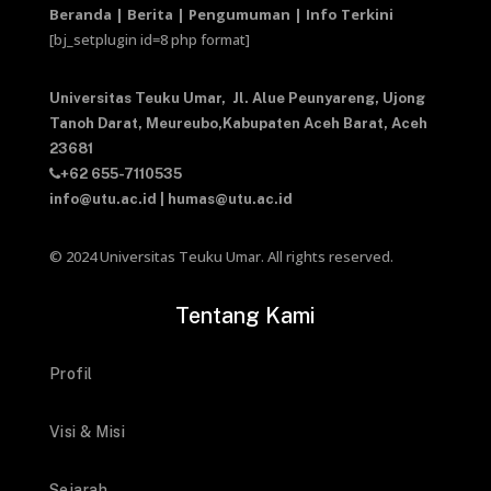
Beranda | Berita | Pengumuman | Info Terkini
[bj_setplugin id=8 php format]
Universitas Teuku Umar,
Jl. Alue Peunyareng, Ujong
Tanoh Darat,
Meureubo,Kabupaten Aceh Barat,
Aceh
23681
+62 655-7110535
info@utu.ac.id
|
humas@utu.ac.id
© 2024 Universitas Teuku Umar. All rights reserved.
Tentang Kami
Profil
Visi & Misi
Sejarah