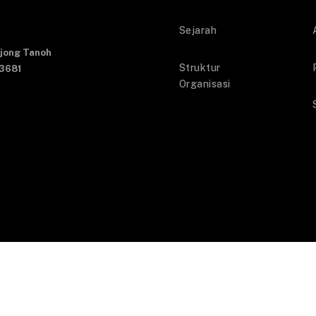
Sejarah
Ujong Tanoh
Struktur
23681
Organisasi
.