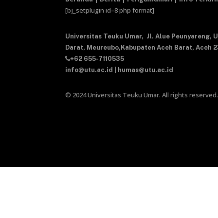
[bj_setplugin id=8 php format]
Universitas Teuku Umar,
Jl. Alue Peunyareng, 
Darat,
Meureubo,Kabupaten Aceh Barat,
Aceh 
+62 655-7110535
info@utu.ac.id
|
humas@utu.ac.id
© 2024 Universitas Teuku Umar. All rights reserved